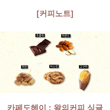
[커피노트]
카페도
헤
이 : 왕의커피 싱글