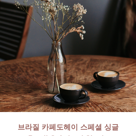
브라질 카페도헤이 스페
셜 싱글