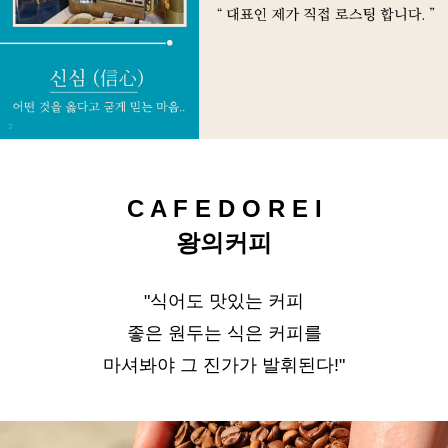
C A F E D O R E I
왕의커피
"식어도 맛있는 커피
좋은 원두는 식은 커피를
마셔봐야 그 진가가 발휘된다!"