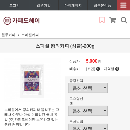
로그인
회원가입
마이페이지
최근본상품
원두커피
브라질커피
스페셜 왕의커피 (싱글)-200g
5,000
상품가
원
배송비
(조건)
지역별
중량선택
로스팅선
택
브라질에서 왕의커피라 불리우는 그
래서 아무나 마실수 없었던 국내 유
일 (주)카페도헤이만 보유하고 있는
분쇄방법
귀한 커피입니다