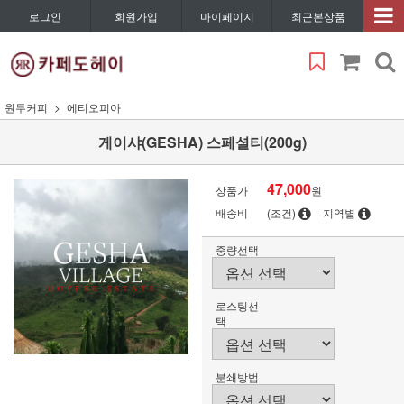
로그인
회원가입
마이페이지
최근본상품
원두커피
에티오피아
게이샤(GESHA) 스페셜티(200g)
47,000
상품가
원
배송비
(조건)
지역별
중량선택
로스팅선
택
분쇄방법