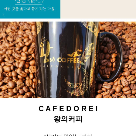
C A F E D O R E I
왕의커피