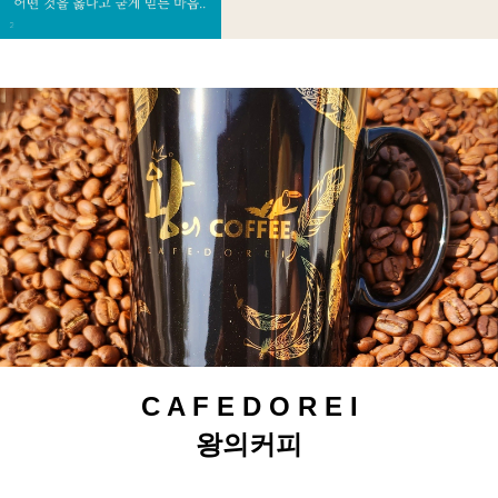
C A F E D O R E I
왕의커피