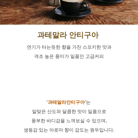
과테말라 안티구아
연기가 타는듯한 향을 가진 스모키한 맛과
격조 높은 풍미가 일품인 고급커피
'과테말라안티구아'
는 
알맞은 산도와 달콤한 맛이 일품으로
풍부한 바디감을 느껴보실 수 있으며,
생동감 있는 아로마 향이 감도는 원두입니다.