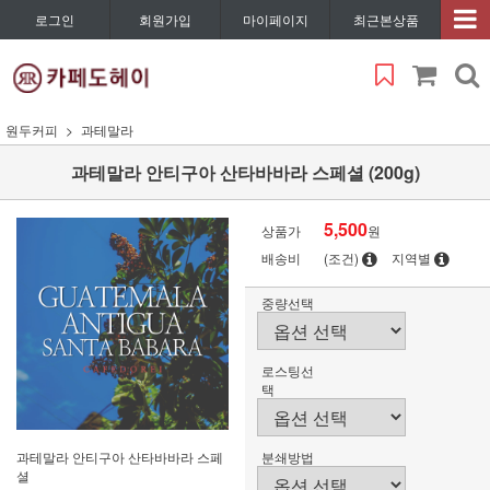
로그인
회원가입
마이페이지
최근본상품
원두커피
과테말라
과테말라 안티구아 산타바바라 스페셜 (200g)
5,500
상품가
원
배송비
(조건)
지역별
중량선택
로스팅선
택
과테말라 안티구아 산타바바라 스페
분쇄방법
셜